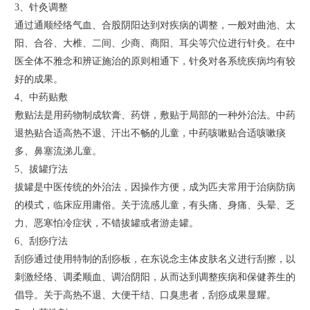
3、针灸调整
通过通顺经络气血、合股阴阳达到对疾病的调整，一般对曲池、太
阳、合谷、大椎、二间、少商、商阳、耳尖等穴位进行针灸。在中
医全体不雅念和辨证施治的原则相通下，针灸对各系统疾病均有较
好的成果。
4、中药贴敷
敷贴法是用药物制成软膏、药饼，敷贴于局部的一种外治法。中药
退热贴合适高热不退、汗出不畅的儿童，中药咳嗽贴合适咳嗽痰
多、鼻塞流涕儿童。
5、拔罐疗法
拔罐是中医传统的外治法，因操作方便，成为匹夫常用于治病防病
的模式，临床应用庸俗。关于流感儿童，有头痛、身痛、头晕、乏
力、恶寒怕冷症状，不错拔罐或者游走罐。
6、刮痧疗法
刮痧通过使用特制的刮痧板，在东说念主体皮肤名义进行刮擦，以
刺激经络、调柔顺血、调治阴阳，从而达到调整疾病和保健养生的
倡导。关于高热不退、大便干结、口臭患者，刮痧成果显耀。