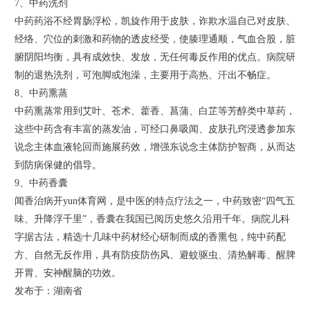
7、中药洗剂
中药药浴不经胃肠浮松，凯旋作用于皮肤，诈欺水温自己对皮肤、
经络、穴位的刺激和药物的透皮经受，使腠理通顺，气血合股，脏
腑阴阳均衡，具有成效快、发放，无任何毒反作用的优点。病院研
制的退热洗剂，可泡脚或泡澡，主要用于高热、汗出不畅症。
8、中药熏蒸
中药熏蒸常用到艾叶、苍术、藿香、菖蒲、白芷等芳醇类中草药，
这些中药含有丰富的蒸发油，可经口鼻吸闻、皮肤孔窍浸透参加东
说念主体血液轮回而施展药效，增强东说念主体防护智商，从而达
到防病保健的倡导。
9、中药香囊
闻香治病开yun体育网，是中医的特点疗法之一，中药致密“四气五
味、升降浮千里”，香囊在我国已阅历史悠久沿用千年。病院儿科
字据古法，精选十几味中药材经心研制而成的香熏包，纯中药配
方、自然无反作用，具有防疫防伤风、避蚊驱虫、清热解毒、醒脾
开胃、安神醒脑的功效。
发布于：湖南省