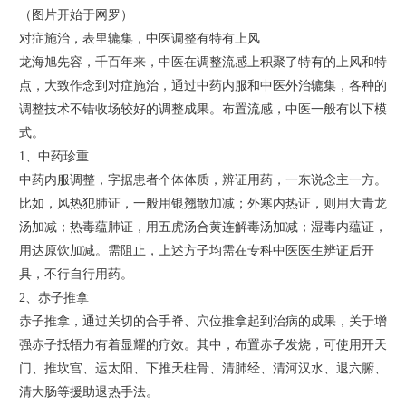
（图片开始于网罗）
对症施治，表里辘集，中医调整有特有上风
龙海旭先容，千百年来，中医在调整流感上积聚了特有的上风和特
点，大致作念到对症施治，通过中药内服和中医外治辘集，各种的
调整技术不错收场较好的调整成果。布置流感，中医一般有以下模
式。
1、中药珍重
中药内服调整，字据患者个体体质，辨证用药，一东说念主一方。
比如，风热犯肺证，一般用银翘散加减；外寒内热证，则用大青龙
汤加减；热毒蕴肺证，用五虎汤合黄连解毒汤加减；湿毒内蕴证，
用达原饮加减。需阻止，上述方子均需在专科中医医生辨证后开
具，不行自行用药。
2、赤子推拿
赤子推拿，通过关切的合手脊、穴位推拿起到治病的成果，关于增
强赤子抵牾力有着显耀的疗效。其中，布置赤子发烧，可使用开天
门、推坎宫、运太阳、下推天柱骨、清肺经、清河汉水、退六腑、
清大肠等援助退热手法。