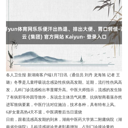
各人卫生报·新湖南客户端1月7日讯（通信员 刘丹 龙海旭 记者 王
璐）冬季是儿童呼吸说念感染性疾病高发期。近期，流行性伤风高
发，儿科门诊流感检出率显耀升高。中医大师指示，流感的发生除
了有病邪等外因导致外，东说念主体浩气耗费、抗病智商着落亦然
进军致病要素，中医疗法对症施治，技术各种，具有特有上风。
6岁女童高热4天不退，中医调整后当日退烧
日前，跟着流感高发期的到来，湖南中医药大学第二附庸病院（湖
南省中病院）儿科流感就诊患者彰着增加，占到门诊接诊量的