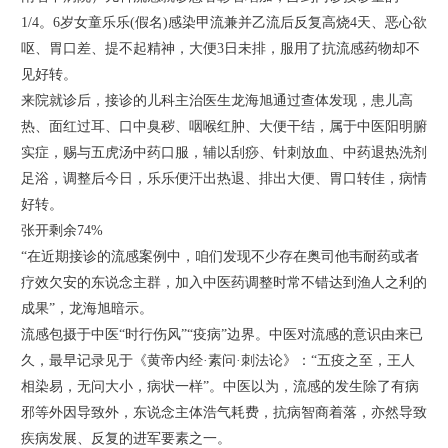
1/4。6岁女童乐乐(假名)感染甲流兼并乙流后反复高烧4天、恶心欲
呕、胃口差、提不起精神，大便3日未排，服用了抗流感药物却不
见好转。
来院就诊后，接诊的儿科主治医生龙海旭通过查体发现，患儿高
热、面红过耳、口中臭秽、咽喉红肿、大便干结，属于中医阳明腑
实症，赐与五虎汤中药口服，辅以刮痧、针刺放血、中药退热洗剂
足浴，调整后今日，乐乐便汗出热退、排出大便、胃口转佳，病情
好转。
张开剩余74%
“在近期接诊的流感案例中，咱们发现不少存在奥司他韦耐药或者
疗效欠安的东说念主群，加入中医药调整时常不错达到渔人之利的
成果”，龙海旭暗示。
流感包摄于中医“时行伤风”“疫病”边界。中医对流感的意识由来已
久，最早记录见于《黄帝内经·素问·刺法论》：“五疫之至，王人
相染易，无问大小，病状一样”。中医以为，流感的发生除了有病
邪等外因导致外，东说念主体浩气耗费，抗病智商着落，亦然导致
疾病发展、反复的进军要素之一。