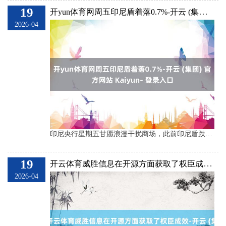
19
开yun体育网周五印尼盾着落0.7%-开云 (集团) 官方网站 Kaiyun- 登录入口
2026-04
印尼央行星期五甘愿浪漫干扰商场，此前印尼盾跌至近五年来的最低水平，该国股市也进脱手艺性熊市。印尼央行崇敬货币科罚的施行董事埃迪•苏西安托（Edi Susianto）暗示：“咱们将神勇入市，以督察外汇供需均衡，从而督察商场信心。”当局也在周四进行了干扰。由于好意思国对加拿大和墨西哥的关税将于下周见效，周五印尼盾着落0.7%，至16578，为2020年4月以来的最低水平。雅加达轮廓指数着落3%，较9月份的历史高点累计跌幅跳跃20%。 海量资讯、精确解读，尽在新浪财经APP 株连剪辑：王长生 开yu
19
开云体育威胜信息在开源方面获取了权臣成效-开云 (集团) 官方网站 Kaiyun- 登录入口
2026-04