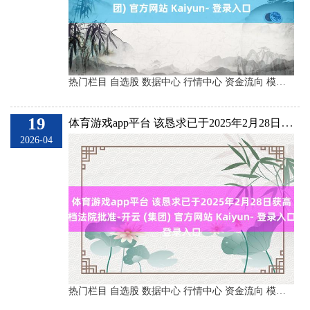
热门栏目 自选股 数据中心 行情中心 资金流向 模拟往复 客户端 威胜控股（03393）公布威胜信息（688100.SH）2024年功绩，买卖收入约27.45亿元，同比增长23.35%；包摄于上市公司鼓励的净利润约6.31亿元，同比增长20.07%；扣非净利约6.1亿元，同比增长24.92%；基本每股收益1.28元，每 10 股派发现款红利 5.2 元（含税）。 公告称，威胜信息在开源方面获取了权臣成效，境内业务矜重增长，境外业务擢升式增长，2024 年境内业求终结收入 23.14 亿元，同比
19
体育游戏app平台 该恳求已于2025年2月28日获高档法院批准-开云 (集团) 官方网站 Kaiyun- 登录入口
2026-04
热门栏目 自选股 数据中心 行情中心 资金流向 模拟交游 客户端 融创中国（01918）公布，探讨中国信达（香港）财富经管有限公司针对该公司发出的清盘呈请，公司已就呈请向高档法院恳求对于公司股份转让的招供令， 该恳求已于2025年2月28日获高档法院批准。 在公司获授招供令后， 尽管有针对公司发出的呈请， 自建议呈请之日起统统公司已刊行及缴足股份的转让均不会因公司（ 清盘及杂项条规 ）条例第182条而属无效。 海量资讯、精确解读，尽在新浪财经APP 牵累剪辑：卢昱君 体育游戏app平台