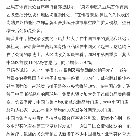
亚玛芬体育民众首席奉行官郑捷默示：“第四季度为亚玛芬体育集
团系数细分板块和地区均推崇刚劲。”在他看来,以鼻祖鸟为代表的
高端户外功能性衣饰品牌组合执续开辟市集空缺并扩大份额，翌日
增长后劲仍是众多。
畴昔几年，被安踏收购的亚玛芬加大了在中国市集的插足和延迟，
鼻祖鸟、萨洛蒙等中高端体育指点品牌在中国火了起来，这也响应
在了公司的事迹上。从区域收入永诀来看，2024年第四季度，其大
中华区营收3.84亿好意思元，同比增长53.9 %。
亚玛芬说起，2024年凭借Blade系列及费德勒联名拍子发布，威尔
胜重夺好意思国专科拍子市集第一份额。2024年，威尔胜鞋服业务
销售额翻倍，占球类与拍子装备业务营收的10%。在中国市集，受
益于中国渐渐起步的网球热，集团也驱动加大关于该细分品类的投
资。第四季度，中国市集净增6家威尔胜品牌门店，大中华区门店
总和达43家；2025年目的新增约50家威尔胜网球360门店。
中国市集当今被看作是拉动集团合座事迹的引擎。记者小心到，客
岁亚玛芬体育在第三季度财报发布时，通知了民众带领团队的一系
列诊疗，集团的民众带领团队新增了不少中国相貌：亚玛芬体育大